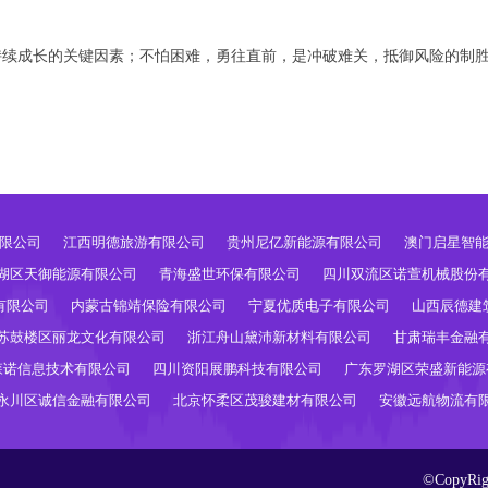
持续成长的关键因素；不怕困难，勇往直前，是冲破难关，抵御风险的制
限公司
江西明德旅游有限公司
贵州尼亿新能源有限公司
澳门启星智
湖区天御能源有限公司
青海盛世环保有限公司
四川双流区诺萱机械股份
有限公司
内蒙古锦靖保险有限公司
宁夏优质电子有限公司
山西辰德建
苏鼓楼区丽龙文化有限公司
浙江舟山黛沛新材料有限公司
甘肃瑞丰金融
森诺信息技术有限公司
四川资阳展鹏科技有限公司
广东罗湖区荣盛新能源
永川区诚信金融有限公司
北京怀柔区茂骏建材有限公司
安徽远航物流有
©CopyR