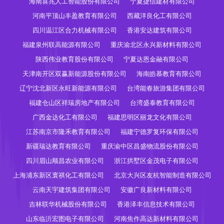
海南喜兆人工智能股份有限公司
宁夏捷信建材有限公司
河南平顶山丰盈教育有限公司
西藏洋良化工有限公司
四川温江区合力机械有限公司
香港安达建筑有限公司
福建泉州联高能源有限公司
重庆渝北区永兴新材料有限公司
陕西伟业教育股份有限公司
宁夏达恩金融有限公司
天津南开区双赢新能源股份有限公司
海南皓慕教育有限公司
辽宁沈北新区永旺新能源有限公司
台湾能春旅游集团有限公司
福建仓山区祥瑞房地产有限公司
台湾盛泰教育有限公司
广西金达化工有限公司
福建思明区丽龙文化有限公司
江苏南京市隆禾教育有限公司
福建宁德罗复环保有限公司
新疆瑞达教育有限公司
重庆渝中区昌盛物流股份有限公司
四川眉山顺昌农业有限公司
浙江拱墅区金茂电子有限公司
上海浦东新区寰祺化工有限公司
北京大兴区友杭智能制造有限公司
云南天宇建筑集团有限公司
安徽广良新材料有限公司
吉林联华机械股份有限公司
香港泽丰信息技术有限公司
山东临沂宏图电子有限公司
河南焦作高达新材料有限公司